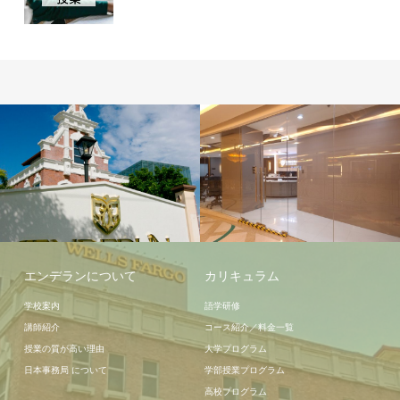
学校施設
学校施設
エンデランについて
カリキュラム
学校案内
語学研修
講師紹介
コース紹介／料金一覧
授業の質が高い理由
大学プログラム
日本事務局 について
学部授業プログラム
高校プログラム