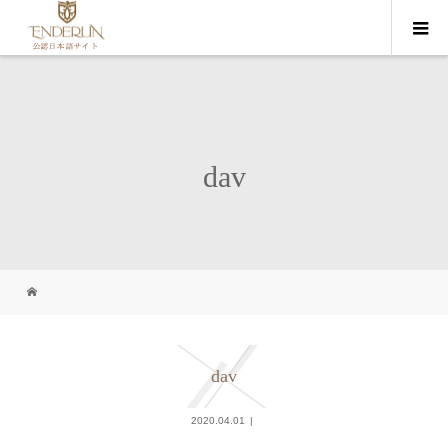
dav
dav
2020.04.01