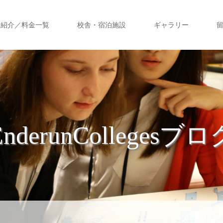
ス紹介／料金一覧
校舎・宿泊施設
ギャラリー
EnderunCollegesブロ