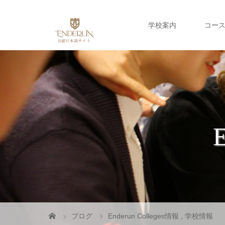
学校案内
コー
ブログ
Enderun Colleges情報
,
学校情報