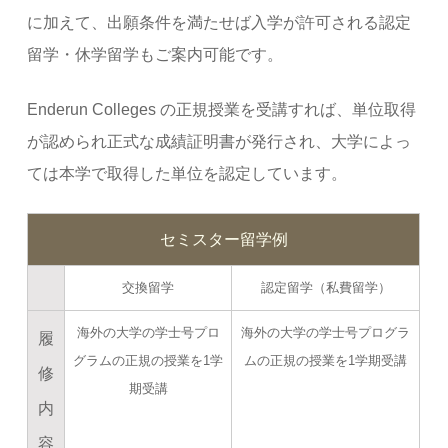
に加えて、出願条件を満たせば入学が許可される認定
留学・休学留学もご案内可能です。
Enderun Colleges の正規授業を受講すれば、単位取得
が認められ正式な成績証明書が発行され、大学によっ
ては本学で取得した単位を認定しています。
セミスター留学例
交換留学
認定留学（私費留学）
海外の大学の学士号プロ
海外の大学の学士号プログラ
履
グラムの正規の授業を1学
ムの正規の授業を1学期受講
修
期受講
内
容