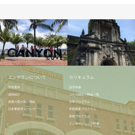
周辺情報
エンデランについて
カリキュラム
学校案内
語学研修
講師紹介
コース紹介／料金一覧
授業の質が高い理由
大学プログラム
日本事務局 について
学部授業プログラム
高校プログラム
インターンシップ研修