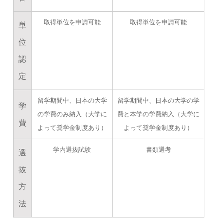
取得単位を申請可能
取得単位を申請可能
単
位
認
定
留学期間中、日本の大学
留学期間中、日本の大学の学
学
の学費のみ納入（大学に
費と本学の学費納入（大学に
費
よって奨学金制度あり）
よって奨学金制度あり）
学内選抜試験
書類選考
選
抜
方
法