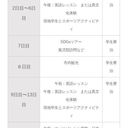
午後：英語レッスン または異文
泊
2日目〜6日
化体験
目
現地学生とスポーツアクティビテ
ィ
SDGsツアー
学生寮
7日目
孤児院訪問など
泊
市内観光
学生寮
８日目
泊
午前：英語レッスン
学生寮
午後：英語レッスン または異文
泊
9日目〜13日
化体験
目
現地学生とスポーツアクティビテ
ィ