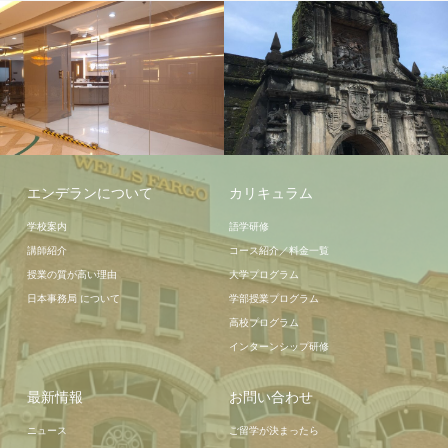
学校施設
エンデランについて
カリキュラム
学校案内
語学研修
講師紹介
コース紹介／料金一覧
授業の質が高い理由
大学プログラム
日本事務局 について
学部授業プログラム
高校プログラム
インターンシップ研修
最新情報
お問い合わせ
ニュース
ご留学が決まったら