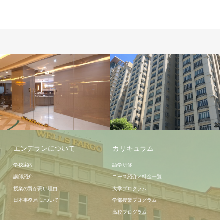
宿泊施設
学校施設
エンデランについて
カリキュラム
学校案内
語学研修
講師紹介
コース紹介／料金一覧
授業の質が高い理由
大学プログラム
日本事務局 について
学部授業プログラム
高校プログラム