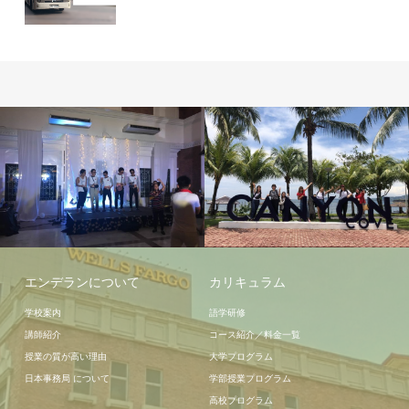
周辺情報
周辺情報
エンデランについて
カリキュラム
学校案内
語学研修
講師紹介
コース紹介／料金一覧
授業の質が高い理由
大学プログラム
日本事務局 について
学部授業プログラム
高校プログラム