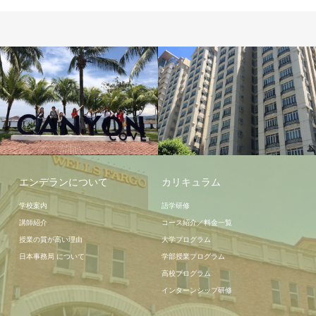
周辺情報
宿泊施設
エンデランについて
カリキュラム
学校案内
語学研修
講師紹介
コース紹介／料金一覧
授業の質が高い理由
大学プログラム
日本事務局 について
学部授業プログラム
高校プログラム
インターンシップ研修