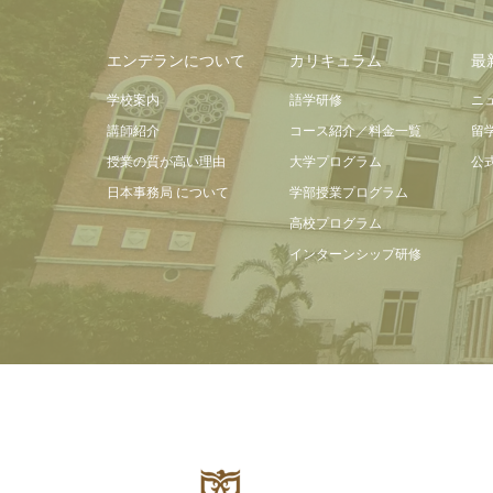
エンデランについて
カリキュラム
最
学校案内
語学研修
ニ
講師紹介
コース紹介／料金一覧
留
授業の質が高い理由
大学プログラム
公
日本事務局 について
学部授業プログラム
高校プログラム
インターンシップ研修