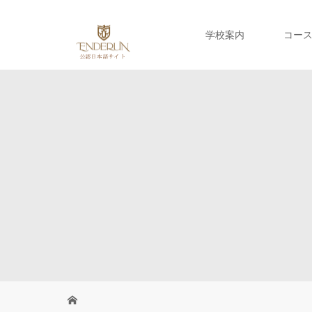
学校案内
コー