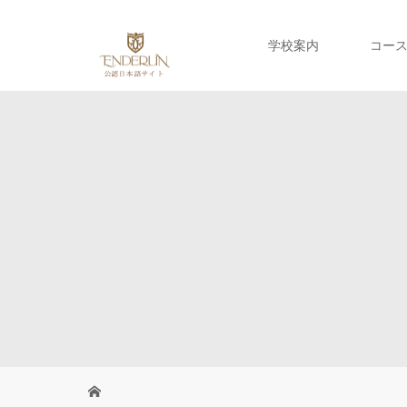
学校案内
コー