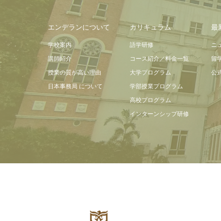
エンデランについて
カリキュラム
最
学校案内
語学研修
ニ
講師紹介
コース紹介／料金一覧
留
授業の質が高い理由
大学プログラム
公
日本事務局 について
学部授業プログラム
高校プログラム
インターンシップ研修