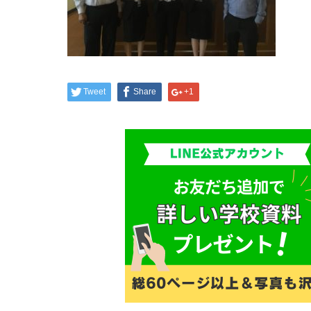
Tweet
Share
+1