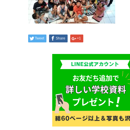
Tweet
Share
+1