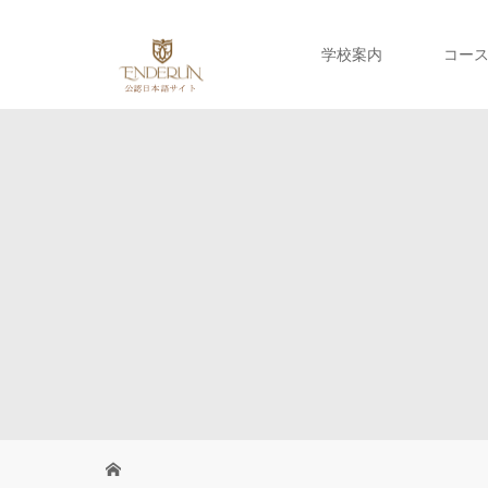
学校案内
コー