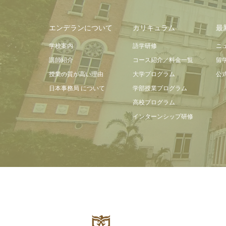
エンデランについて
カリキュラム
最
学校案内
語学研修
ニ
講師紹介
コース紹介／料金一覧
留
授業の質が高い理由
大学プログラム
公
日本事務局 について
学部授業プログラム
高校プログラム
インターンシップ研修