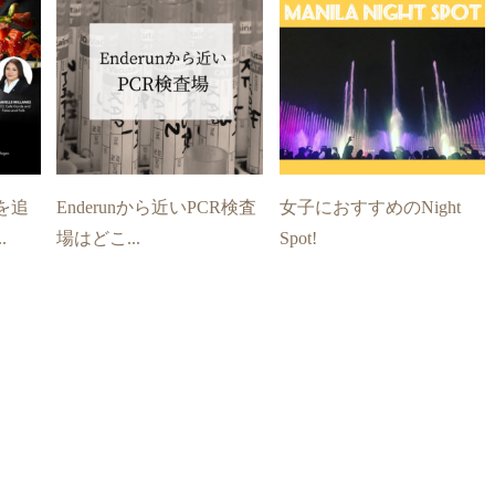
を追
Enderunから近いPCR検査
女子におすすめのNight
.
場はどこ...
Spot!