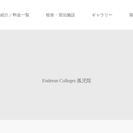
ス紹介／料金一覧
校舎・宿泊施設
ギャラリー
Enderun Colleges 孤児院