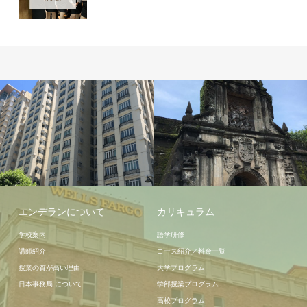
宿泊施設
エンデランについて
カリキュラム
学校案内
語学研修
講師紹介
コース紹介／料金一覧
授業の質が高い理由
大学プログラム
日本事務局 について
学部授業プログラム
高校プログラム