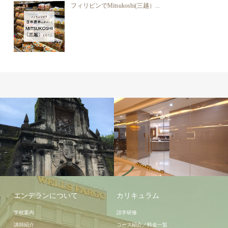
フィリピンでMitsukoshi(三越）...
学校施設
エンデランについて
カリキュラム
学校案内
語学研修
講師紹介
コース紹介／料金一覧