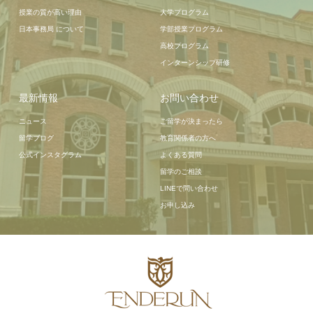
授業の質が高い理由
大学プログラム
日本事務局 について
学部授業プログラム
高校プログラム
インターンシップ研修
最新情報
お問い合わせ
ニュース
ご留学が決まったら
留学ブログ
教育関係者の方へ
公式インスタグラム
よくある質問
留学のご相談
LINEで問い合わせ
お申し込み