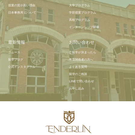
授業の質が高い理由
大学プログラム
日本事務局 について
学部授業プログラム
高校プログラム
インターンシップ研修
最新情報
お問い合わせ
ニュース
ご留学が決まったら
留学ブログ
教育関係者の方へ
公式インスタグラム
よくある質問
留学のご相談
LINEで問い合わせ
お申し込み