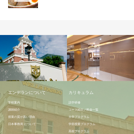
学校施設
学校施設
エンデランについて
カリキュラム
学校案内
語学研修
講師紹介
コース紹介／料金一覧
授業の質が高い理由
大学プログラム
日本事務局 について
学部授業プログラム
高校プログラム