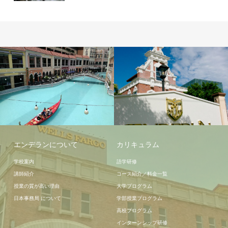
学校施設
周辺情報
エンデランについて
カリキュラム
学校案内
語学研修
講師紹介
コース紹介／料金一覧
授業の質が高い理由
大学プログラム
日本事務局 について
学部授業プログラム
高校プログラム
インターンシップ研修