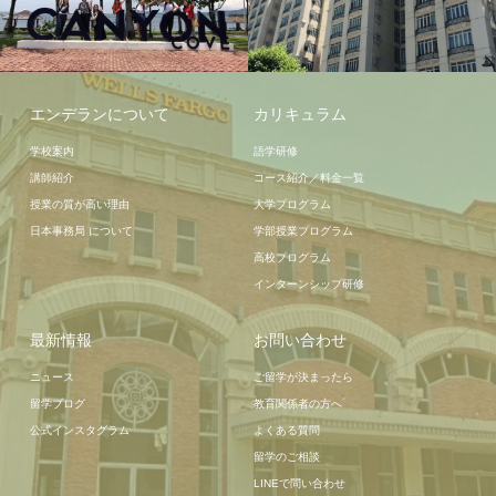
宿泊施設
学校施設
エンデランについて
カリキュラム
学校案内
語学研修
講師紹介
コース紹介／料金一覧
授業の質が高い理由
大学プログラム
日本事務局 について
学部授業プログラム
高校プログラム
インターンシップ研修
最新情報
お問い合わせ
ニュース
ご留学が決まったら
留学ブログ
教育関係者の方へ
公式インスタグラム
よくある質問
留学のご相談
LINEで問い合わせ