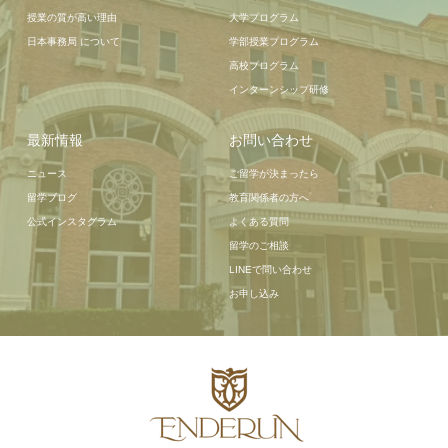
授業の質が高い理由
大学プログラム
日本事務局 について
学部授業プログラム
高校プログラム
インターンシップ研修
最新情報
お問い合わせ
ニュース
ご留学が決まったら
留学ブログ
教育関係者の方へ
公式インスタグラム
よくある質問
留学のご相談
LINEで問い合わせ
お申し込み