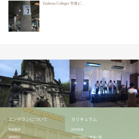
Enderun Colleges 空港ピ...
授業
エンデランについて
カリキュラム
学校案内
語学研修
講師紹介
コース紹介／料金一覧