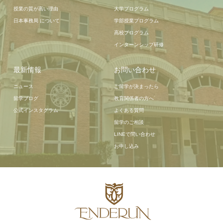
授業の質が高い理由
大学プログラム
日本事務局 について
学部授業プログラム
高校プログラム
インターンシップ研修
最新情報
お問い合わせ
ニュース
ご留学が決まったら
留学ブログ
教育関係者の方へ
公式インスタグラム
よくある質問
留学のご相談
LINEで問い合わせ
お申し込み