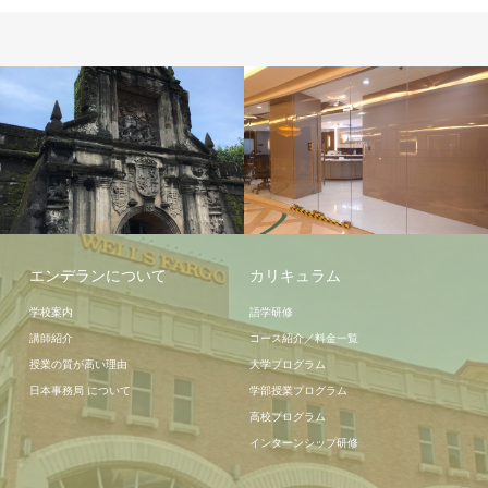
学校施設
エンデランについて
カリキュラム
学校案内
語学研修
講師紹介
コース紹介／料金一覧
授業の質が高い理由
大学プログラム
日本事務局 について
学部授業プログラム
高校プログラム
インターンシップ研修