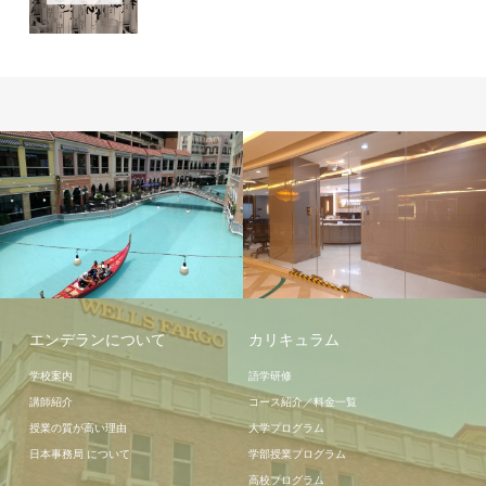
周辺情報
学校施設
エンデランについて
カリキュラム
学校案内
語学研修
講師紹介
コース紹介／料金一覧
授業の質が高い理由
大学プログラム
日本事務局 について
学部授業プログラム
高校プログラム