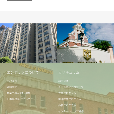
宿泊施設
学校施設
エンデランについて
カリキュラム
学校案内
語学研修
講師紹介
コース紹介／料金一覧
授業の質が高い理由
大学プログラム
日本事務局 について
学部授業プログラム
高校プログラム
インターンシップ研修