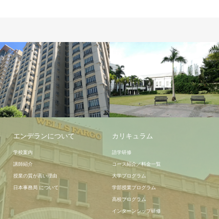
宿泊施設
学校施設
エンデランについて
カリキュラム
学校案内
語学研修
講師紹介
コース紹介／料金一覧
授業の質が高い理由
大学プログラム
日本事務局 について
学部授業プログラム
高校プログラム
インターンシップ研修