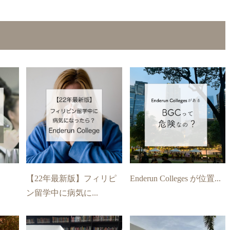
【22年最新版】フィリピ
Enderun Colleges が位置...
ン留学中に病気に...