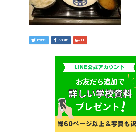
Tweet
Share
+1