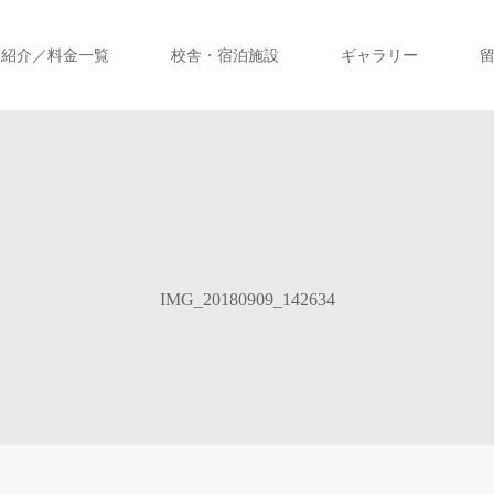
ス紹介／料金一覧
校舎・宿泊施設
ギャラリー
IMG_20180909_142634