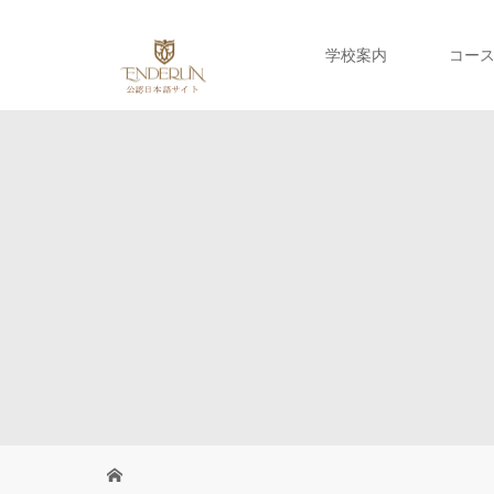
学校案内
コー