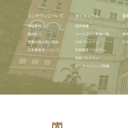
エンデランについて
カリキュラム
最
学校案内
語学研修
ニ
講師紹介
コース紹介／料金一覧
留
授業の質が高い理由
大学プログラム
公
日本事務局 について
学部授業プログラム
高校プログラム
インターンシップ研修