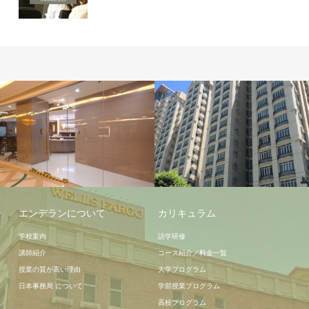
宿泊施設
学校施設
エンデランについて
カリキュラム
学校案内
語学研修
講師紹介
コース紹介／料金一覧
授業の質が高い理由
大学プログラム
日本事務局 について
学部授業プログラム
高校プログラム