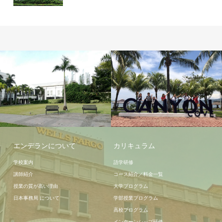
学校施設
周辺情報
エンデランについて
カリキュラム
学校案内
語学研修
講師紹介
コース紹介／料金一覧
授業の質が高い理由
大学プログラム
日本事務局 について
学部授業プログラム
高校プログラム
インターンシップ研修