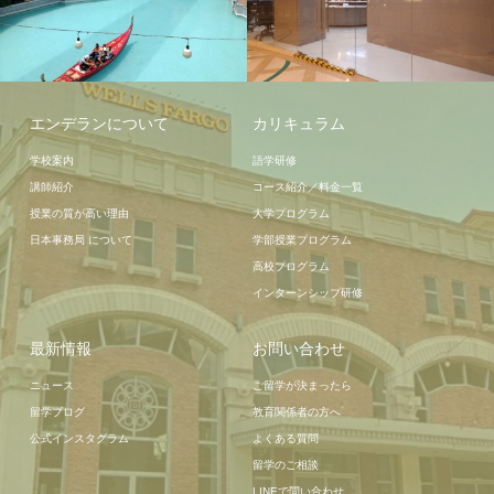
周辺情報
学校施設
エンデランについて
カリキュラム
学校案内
語学研修
講師紹介
コース紹介／料金一覧
授業の質が高い理由
大学プログラム
日本事務局 について
学部授業プログラム
高校プログラム
インターンシップ研修
最新情報
お問い合わせ
ニュース
ご留学が決まったら
留学ブログ
教育関係者の方へ
公式インスタグラム
よくある質問
留学のご相談
LINEで問い合わせ