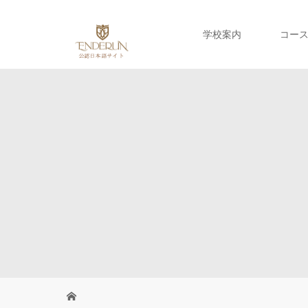
学校案内
コー