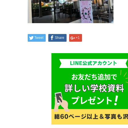
Tweet
Share
+1