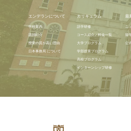
エンデランについて
カリキュラム
最
学校案内
語学研修
ニ
講師紹介
コース紹介／料金一覧
留
授業の質が高い理由
大学プログラム
公
日本事務局 について
学部授業プログラム
高校プログラム
インターンシップ研修