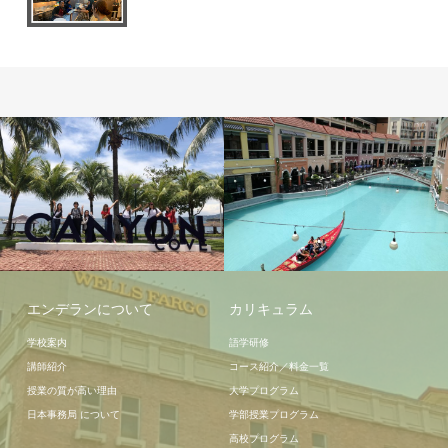
周辺情報
周辺情報
エンデランについて
カリキュラム
学校案内
語学研修
講師紹介
コース紹介／料金一覧
授業の質が高い理由
大学プログラム
日本事務局 について
学部授業プログラム
高校プログラム