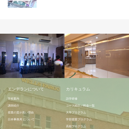
授業
学校施設
エンデランについて
カリキュラム
学校案内
語学研修
講師紹介
コース紹介／料金一覧
授業の質が高い理由
大学プログラム
日本事務局 について
学部授業プログラム
高校プログラム