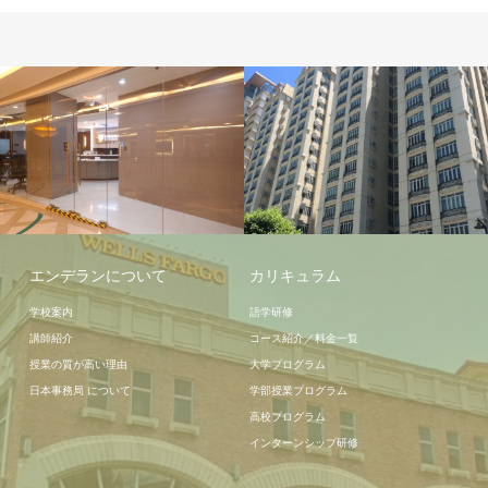
宿泊施設
学校施設
エンデランについて
カリキュラム
学校案内
語学研修
講師紹介
コース紹介／料金一覧
授業の質が高い理由
大学プログラム
日本事務局 について
学部授業プログラム
高校プログラム
インターンシップ研修