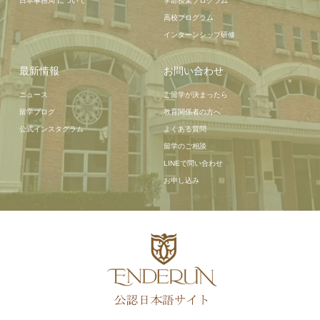
日本事務局 について
学部授業プログラム
高校プログラム
インターンシップ研修
最新情報
お問い合わせ
ニュース
ご留学が決まったら
留学ブログ
教育関係者の方へ
公式インスタグラム
よくある質問
留学のご相談
LINEで問い合わせ
お申し込み