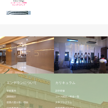
授業
学校施設
エンデランについて
カリキュラム
学校案内
語学研修
講師紹介
コース紹介／料金一覧
授業の質が高い理由
大学プログラム