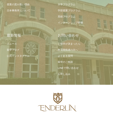
授業の質が高い理由
大学プログラム
日本事務局 について
学部授業プログラム
高校プログラム
インターンシップ研修
最新情報
お問い合わせ
ニュース
ご留学が決まったら
留学ブログ
教育関係者の方へ
公式インスタグラム
よくある質問
留学のご相談
LINEで問い合わせ
お申し込み