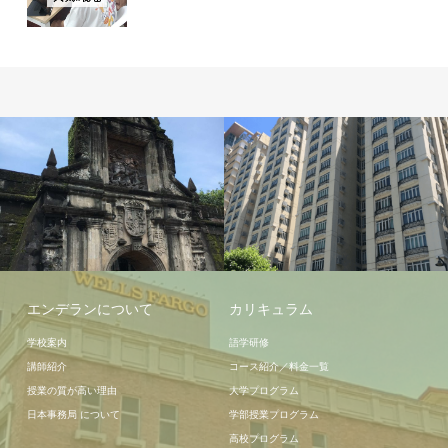
宿泊施設
エンデランについて
カリキュラム
学校案内
語学研修
講師紹介
コース紹介／料金一覧
授業の質が高い理由
大学プログラム
日本事務局 について
学部授業プログラム
高校プログラム