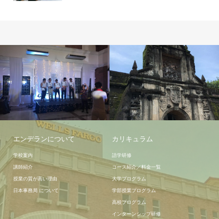
授業
エンデランについて
カリキュラム
学校案内
語学研修
講師紹介
コース紹介／料金一覧
授業の質が高い理由
大学プログラム
日本事務局 について
学部授業プログラム
高校プログラム
インターンシップ研修